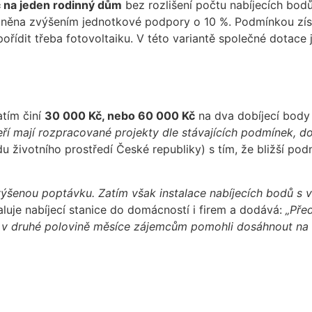
 na jeden rodinný dům
bez rozlišení počtu nabíjecích bodů.
něna zvýšením jednotkové podpory o 10 %. Podmínkou získá
 pořídit třeba fotovoltaiku. V této variantě společné dotac
atím činí
30 000 Kč, nebo 60 000 Kč
na dva dobíjecí body
ří mají rozpracované projekty dle stávajících podmínek, d
du životního prostředí České republiky) s tím, že bližší p
ýšenou poptávku. Zatím však instalace nabíjecích bodů s 
aluje nabíjecí stanice do domácností i firem a dodává:
„Před
i v druhé polovině měsíce zájemcům pomohli dosáhnout na