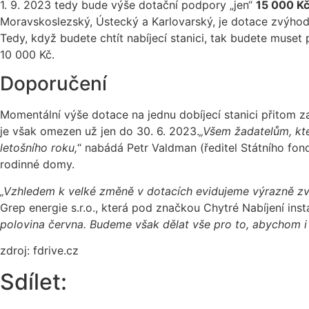
1. 9. 2023 tedy bude výše dotační podpory „jen“
15 000 Kč
Moravskoslezský, Ústecký a Karlovarský, je dotace zvýhod
Tedy, když budete chtít nabíjecí stanici, tak budete muset
10 000 Kč.
Doporučení
Momentální výše dotace na jednu dobíjecí stanici přitom z
je však omezen už jen do 30. 6. 2023.
„Všem žadatelům, kte
letošního roku,
“ nabádá Petr Valdman (ředitel Státního fon
rodinné domy.
„Vzhledem k velké změně v dotacích evidujeme výrazně zv
Grep energie s.r.o., která pod značkou Chytré Nabíjení inst
polovina června. Budeme však dělat vše pro to, abychom 
zdroj: fdrive.cz
Sdílet: