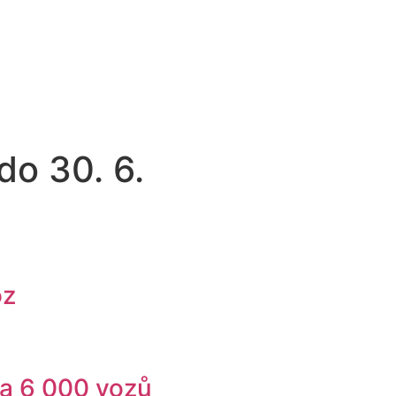
do 30. 6.
oz
ala 6 000 vozů