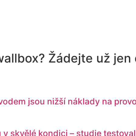
allbox? Žádejte už jen 
ůvodem jsou nižší náklady na prov
u v skvělé kondici – studie testov