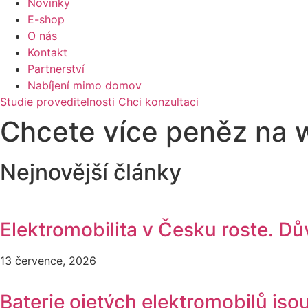
Novinky
E-shop
O nás
Kontakt
Partnerství
Nabíjení mimo domov
Studie proveditelnosti
Chci konzultaci
Chcete více peněz na w
Nejnovější články
Elektromobilita v Česku roste. D
13 července, 2026
Baterie ojetých elektromobilů jso