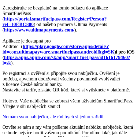
Zaregistrujte se bezplatně na tomto odkazu do aplikace
SmartFuelPass
(
https://portal.smartfuelpass.com/Register/Person?
ref=10EBC800
) od našeho partnera Ultima Payments
(
https://www.ultimapayments.com/
).
Aplikace je dostupná pro
Android (
https://play.google.com/store/apps/details?
id=com.ultimapayware.smartfuelpass.android&gl=SK
)i pro iOS
(
https://apps.apple.com/sk/app/smart-fuel-pass/id1616179460?
l=sk
).
Po registraci a ověření si připojíte svou nabíječku. Ověření je
potřeba, abychom dodržovali všechny povinnosti vyplývající
z licence České národní banky.
Nastavíte si tarify, získáte QR kód, který si vytisknete v platformě.
Hotovo. Vaše nabíječka se zobrazí všem uživatelům SmartFuelPass.
Vítejte v síti nabíjecích stanic!
Nemám svou nabíječku, ale rád bych si jednu zařídil.
Ozvěte se nám a my vám pošleme aktuální nabídku nabíječek, která
se bude nejvíce hodit vašemu podnikání. Poradíme také, jak dále