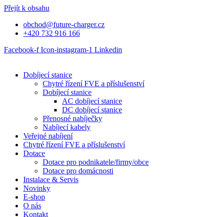
Přejít k obsahu
obchod@future-charger.cz
+420 732 916 166
Facebook-f
Icon-instagram-1
Linkedin
Dobíjecí stanice
Chytré řízení FVE a příslušenství
Dobíjecí stanice
AC dobíjecí stanice
DC dobíjecí stanice
Přenosné nabíječky
Nabíjecí kabely
Veřejné nabíjení
Chytré řízení FVE a příslušenství
Dotace
Dotace pro podnikatele/firmy/obce
Dotace pro domácnosti
Instalace & Servis
Novinky
E-shop
O nás
Kontakt