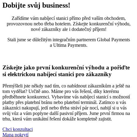
Dobijte svůj business!
Zařídíme vám nabíjecí stanici přímo před vaším obchodem,
provozovnou nebo třeba hotelem. Získejte konkurenční výhodu,
nové zákazníky ale i dodatečný příjem!
Stali jsme se důležitým integračním partnerem Global Payments
a Ultima Payments.
Získejte jako první konkurenční výhodu a pořiďte
si elektrickou nabíjecí stanici pro zákazníky
Přemýšleli jste někdy nad tím, co nabídnout zákazníkům a ještě na
tom vydělat? Určitě ano. Máme pro vás řešení, díky kterému
předběhnete konkurenci. Vybavíme vás nabíjecí stanicí s možností
platby přes platební bránu nebo platební terminál. Zatímco u vás
zákazníci nakupují, jedí nebo třeba stráví pár nocí, nabijí si u vás
svůj vůz a vám poplyne další pasivní příjem. Jsme první firmou na
trhu, která vám unikátní řešení dokáže kompletně zajistit.
Chci konzultaci
Mapa pokrytí