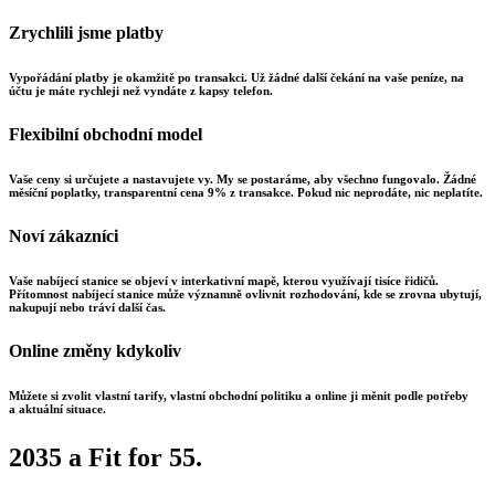
Zrychlili jsme platby
Vypořádání platby je okamžitě po transakci. Už žádné další čekání na vaše peníze, na
účtu je máte rychleji než vyndáte z kapsy telefon.
Flexibilní obchodní model
Vaše ceny si určujete a nastavujete vy. My se postaráme, aby všechno fungovalo. Žádné
měsíční poplatky, transparentní cena 9% z transakce. Pokud nic neprodáte, nic neplatíte.
Noví zákazníci
Vaše nabíjecí stanice se objeví v interkativní mapě, kterou využívají tisíce řidičů.
Přítomnost nabíjecí stanice může významně ovlivnit rozhodování, kde se zrovna ubytují,
nakupují nebo tráví další čas.
Online změny kdykoliv
Můžete si zvolit vlastní tarify, vlastní obchodní politiku a online ji měnit podle potřeby
a aktuální situace.
2035 a Fit for 55.