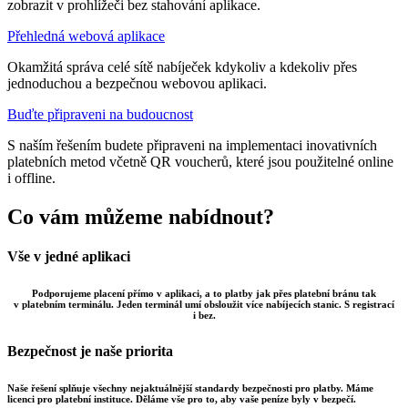
zobrazit v prohlížeči bez stahování aplikace.
Přehledná webová aplikace
Okamžitá správa celé sítě nabíječek kdykoliv a kdekoliv přes
jednoduchou a bezpečnou webovou aplikaci.
Buďte připraveni na budoucnost
S naším řešením budete připraveni na implementaci inovativních
platebních metod včetně QR voucherů, které jsou použitelné online
i offline.
Co vám můžeme nabídnout?
Vše v jedné aplikaci
Podporujeme placení přímo v aplikaci, a to platby jak přes platební bránu tak
v platebním terminálu. Jeden terminál umí obsloužit více nabíjecích stanic. S registrací
i bez.
Bezpečnost je naše priorita
Naše řešení splňuje všechny nejaktuálnější standardy bezpečnosti pro platby. Máme
licenci pro platební instituce. Děláme vše pro to, aby vaše peníze byly v bezpečí.