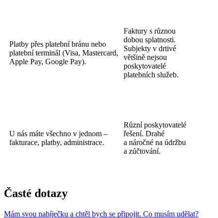
Faktury s různou
dobou splatnosti.
Platby přes platební bránu nebo
Subjekty v drtivé
platební terminál (Visa, Mastercard,
většině nejsou
Apple Pay, Google Pay).
poskytovatelé
platebních služeb.
Různí poskytovatelé
U nás máte všechno v jednom –
řešení. Drahé
fakturace, platby, administrace.
a náročné na údržbu
a zúčtování.
Časté dotazy
Mám svou nabíječku a chtěl bych se připojit. Co musím udělat?