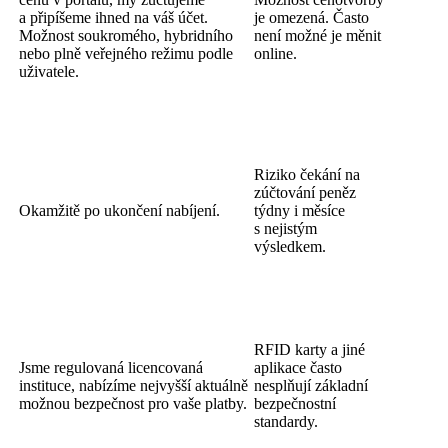
a připíšeme ihned na váš účet.
je omezená. Často
Možnost soukromého, hybridního
není možné je měnit
nebo plně veřejného režimu podle
online.
uživatele.
Riziko čekání na
zúčtování peněz
Okamžitě po ukončení nabíjení.
týdny i měsíce
s nejistým
výsledkem.
RFID karty a jiné
Jsme regulovaná licencovaná
aplikace často
instituce, nabízíme nejvyšší aktuálně
nesplňují základní
možnou bezpečnost pro vaše platby.
bezpečnostní
standardy.