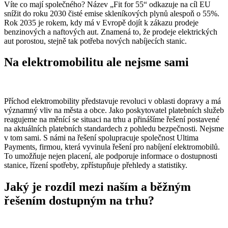
Víte co mají společného? Název „Fit for 55“ odkazuje na cíl EU
snížit do roku 2030 čisté emise skleníkových plynů alespoň o 55%.
Rok 2035 je rokem, kdy má v Evropě dojít k zákazu prodeje
benzinových a naftových aut. Znamená to, že prodeje elektrických
aut porostou, stejně tak potřeba nových nabíjecích stanic.
Na elektromobilitu ale nejsme sami
Příchod elektromobility představuje revoluci v oblasti dopravy a má
významný vliv na města a obce. Jako poskytovatel platebních služeb
reagujeme na měnící se situaci na trhu a přinášíme řešení postavené
na aktuálních platebních standardech z pohledu bezpečnosti. Nejsme
v tom sami. S námi na řešení spolupracuje společnost Ultima
Payments, firmou, která vyvinula řešení pro nabíjení elektromobilů.
To umožňuje nejen placení, ale podporuje informace o dostupnosti
stanice, řízení spotřeby, zpřístupňuje přehledy a statistiky.
Jaký je rozdíl mezi naším a běžným
řešením dostupným na trhu?