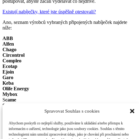
postupovat, abyste začali vydělávat co nejdříve.
Existují nabíječky, které jste úspěšně otestovali?
Ano, seznam výrobců vybraných připojených nabíječek najdete
níže:
ABB
Alfen
Chago
Circontrol
Compleo
Ecotap
Ejoin
Garo
Keba
Olife Energy
Mybox
S
came
Schrack
Schneider Electric
Spravovat Souhlas s cookies
Siconelectric
Abychom poskytli co nejlepší služby, používáme k ukládání a/nebo přístupu k
informacím o zařízení, technologie jako jsou soubory cookies. Souhlas s těmito
technologiemi nám umožní zpracovávat údaje, jako je chování při procházení nebo
obchod@future-charger.cz