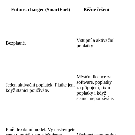
Future- charger (SmartFuel)
Běžné řešení
Vstupní a aktivační
Bezplatné.
poplatky.
Měsíční licence za
software, poplatky
Jeden aktivační poplatek. Platíte jen,
za připojení, fixní
když stanici používáte.
poplatky i když
stanici nepoužíváte.
Plně flexibilní model. Vy nastavujete
cenu v portálu, my zúčtujeme
Možnost cenotvorby