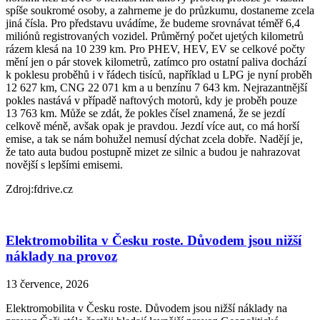
spíše soukromé osoby, a zahrneme je do průzkumu, dostaneme zcela
jiná čísla. Pro představu uvádíme, že budeme srovnávat téměř 6,4
miliónů registrovaných vozidel. Průměrný počet ujetých kilometrů
rázem klesá na 10 239 km. Pro PHEV, HEV, EV se celkové počty
mění jen o pár stovek kilometrů, zatímco pro ostatní paliva dochází
k poklesu proběhů i v řádech tisíců, například u LPG je nyní proběh
12 627 km, CNG 22 071 km a u benzínu 7 643 km. Nejrazantnější
pokles nastává v případě naftových motorů, kdy je proběh pouze
13 763 km. Může se zdát, že pokles čísel znamená, že se jezdí
celkově méně, avšak opak je pravdou. Jezdí více aut, co má horší
emise, a tak se nám bohužel nemusí dýchat zcela dobře. Nadějí je,
že tato auta budou postupně mizet ze silnic a budou je nahrazovat
novější s lepšími emisemi.
Zdroj:fdrive.cz
Elektromobilita v Česku roste. Důvodem jsou nižší
náklady na provoz
13 července, 2026
Elektromobilita v Česku roste. Důvodem jsou nižší náklady na