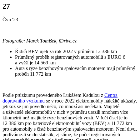
27
Čvn '23
Fotografie: Marek Tomíšek, fDrive.cz
Řidiči BEV ujeli za rok 2022 v průměru 12 386 km
Průměrný proběh registrovaných automobilů s EURO 6
a vyšší je 14 569 km
Auta s ryze benzínovým spalovacím motorem mají průměrný
proběh 11 772 km
Podle průzkumu provedeného Lukášem Kadulou z
Centra
dopravního výzkumu
se v roce 2022 elektromobily náležitě ukázaly,
jelikož se jim povedlo něco, co mnozí asi nečekali. Majitelé
a uživatelé elektromobilů v nich v průměru urazili mnohem více
kilometrů než majitelé ryze benzínových vozů. V řeči čísel je to
12 386 km pro bateriové elektromobilní vozy (BEV) a 11 772 km
pro automobily s čistě benzínovým spalovacím motorem. Není divu,
podíváme-li se do statistik, zjistíme, že počet registrovaných