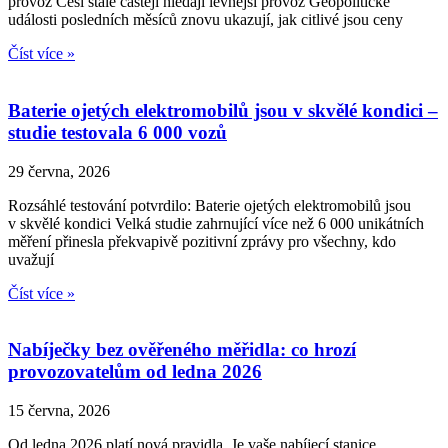
provoz Češi stále častěji hledají levnější provoz Geopolitické
události posledních měsíců znovu ukazují, jak citlivé jsou ceny
Číst více »
Baterie ojetých elektromobilů jsou v skvělé kondici –
studie testovala 6 000 vozů
29 června, 2026
Rozsáhlé testování potvrdilo: Baterie ojetých elektromobilů jsou
v skvělé kondici Velká studie zahrnující více než 6 000 unikátních
měření přinesla překvapivě pozitivní zprávy pro všechny, kdo
uvažují
Číst více »
Nabíječky bez ověřeného měřidla: co hrozí
provozovatelům od ledna 2026
15 června, 2026
Od ledna 2026 platí nová pravidla. Je vaše nabíjecí stanice