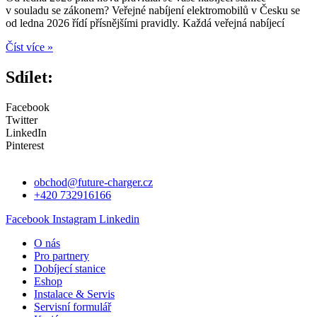
v souladu se zákonem? Veřejné nabíjení elektromobilů v Česku se
od ledna 2026 řídí přísnějšími pravidly. Každá veřejná nabíjecí
Číst více »
Sdílet:
Facebook
Twitter
LinkedIn
Pinterest
obchod@future-charger.cz
+420 732916166
Facebook
Instagram
Linkedin
O nás
Pro partnery
Dobíjecí stanice
Eshop
Instalace & Servis
Servisní formulář