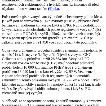
elektromobilů pomalu, ale jistě roste. Ostatně, o počtu
registrovaných elektromobilů a hybridů jsme již informovali před
nějakou dobou v samostatném
článku
.
Počet nově registrovaných aut výhradně na benzínový pohon klesá,
jelikož jsou nahrazována plug-in hybridy (PHEV), případně čistě
benzínovým motorům konkuruje LPG a CNG. Nutno podotknout,
že vycházíme z dat obsahujících pouze registrované vozy splňující
emisní normu EURO 6 a vyšší, jelikož u starších vozů nemusí být
data o počtu ujetých kilometrů (proběhu) relevantní. V ČR je
celkem registrováno 1 791 450 vozů splňujících tyto podmínky.
Co se týče průměrného proběhu vozidel s alternativními pohony, je
na místě říct, že nejvíce řidičky a řidiči jezdí s vozy na CNG.
Celkem s nimi v průměru urazili 26 664 km. Vozy na LPG
a hybridní vozidla bez baterie (HEV) mají podobný průměrný
proběh kolem 16 000 km, zatímco PHEV jsou s průměrným
proběhem 13 940 km jen o kousek výše než BEV. Vezmeme-li
v potaz průměrný proběh všech registrovaných automobilů
zahrnutých v tomto průzkumu rovných 14 569 km a počet ujetých
kilometrů automobily s naftovými motory činící 18 322 km, je zde
vidět stále přetrvávající obliba tohoto pohonu, i když se EU
všemožně snaží jej vymýtit.
V případě, že se oprostíme od toho, že starší automobily s emisemi
horšími než EURO 6 nemusí mít takový proběh, protože je vlastní