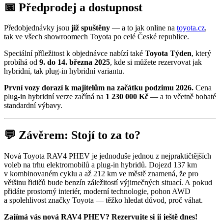
📅 Předprodej a dostupnost
Předobjednávky jsou
již spuštěny
— a to jak online na
toyota.cz
,
tak ve všech showroomech Toyota po celé České republice.
Speciální příležitost k objednávce nabízí také
Toyota Týden
, který
probíhá od
9. do 14. března 2025
, kde si můžete rezervovat jak
hybridní, tak plug-in hybridní variantu.
První vozy dorazí k majitelům na začátku podzimu 2026.
Cena
plug-in hybridní verze začíná na
1 230 000 Kč
— a to včetně bohaté
standardní výbavy.
💬 Závěrem: Stojí to za to?
Nová Toyota RAV4 PHEV je jednoduše jednou z nejpraktičtějších
voleb na trhu elektromobilů a plug-in hybridů. Dojezd 137 km
v kombinovaném cyklu a až 212 km ve městě znamená, že pro
většinu řidičů bude benzín záležitostí výjimečných situací. A pokud
přidáte prostorný interiér, moderní technologie, pohon AWD
a spolehlivost značky Toyota — těžko hledat důvod, proč váhat.
Zajímá vás nová RAV4 PHEV? Rezervujte si ji ještě dnes!