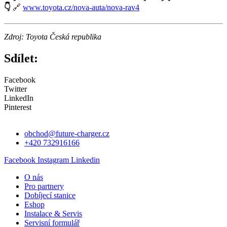
👇
🔗
www.toyota.cz/nova-auta/nova-rav4
Zdroj: Toyota Česká republika
Sdílet:
Facebook
Twitter
LinkedIn
Pinterest
obchod@future-charger.cz
+420 732916166
Facebook
Instagram
Linkedin
O nás
Pro partnery
Dobíjecí stanice
Eshop
Instalace & Servis
Servisní formulář