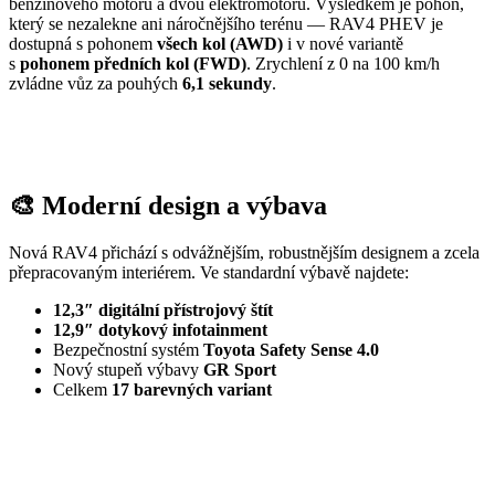
benzínového motoru a dvou elektromotorů. Výsledkem je pohon,
který se nezalekne ani náročnějšího terénu — RAV4 PHEV je
dostupná s pohonem
všech kol (AWD)
i v nové variantě
s
pohonem předních kol (FWD)
. Zrychlení z 0 na 100 km/h
zvládne vůz za pouhých
6,1 sekundy
.
🎨 Moderní design a výbava
Nová RAV4 přichází s odvážnějším, robustnějším designem a zcela
přepracovaným interiérem. Ve standardní výbavě najdete:
12,3″ digitální přístrojový štít
12,9″ dotykový infotainment
Bezpečnostní systém
Toyota Safety Sense 4.0
Nový stupeň výbavy
GR Sport
Celkem
17 barevných variant