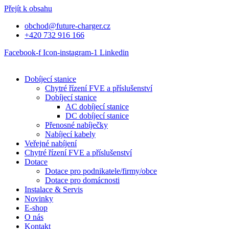
Přejít k obsahu
obchod@future-charger.cz
+420 732 916 166
Facebook-f
Icon-instagram-1
Linkedin
Dobíjecí stanice
Chytré řízení FVE a příslušenství
Dobíjecí stanice
AC dobíjecí stanice
DC dobíjecí stanice
Přenosné nabíječky
Nabíjecí kabely
Veřejné nabíjení
Chytré řízení FVE a příslušenství
Dotace
Dotace pro podnikatele/firmy/obce
Dotace pro domácnosti
Instalace & Servis
Novinky
E-shop
O nás
Kontakt