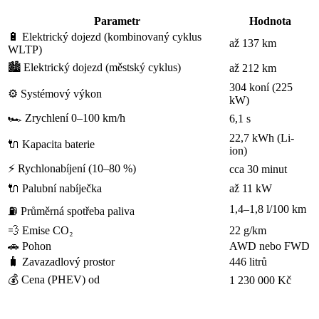
Parametr
Hodnota
🔋 Elektrický dojezd (kombinovaný cyklus
až 137 km
WLTP)
🏙️ Elektrický dojezd (městský cyklus)
až 212 km
304 koní (225
⚙️ Systémový výkon
kW)
🏎️ Zrychlení 0–100 km/h
6,1 s
22,7 kWh (Li-
🔌 Kapacita baterie
ion)
⚡ Rychlonabíjení (10–80 %)
cca 30 minut
🔌 Palubní nabíječka
až 11 kW
1,4–1,8 l/100 km
⛽ Průměrná spotřeba paliva
💨 Emise CO₂
22 g/km
🚗 Pohon
AWD nebo FWD
🧳 Zavazadlový prostor
446 litrů
💰 Cena (PHEV) od
1 230 000 Kč