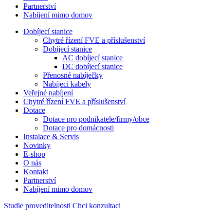
Partnerství
Nabíjení mimo domov
Dobíjecí stanice
Chytré řízení FVE a příslušenství
Dobíjecí stanice
AC dobíjecí stanice
DC dobíjecí stanice
Přenosné nabíječky
Nabíjecí kabely
Veřejné nabíjení
Chytré řízení FVE a příslušenství
Dotace
Dotace pro podnikatele/firmy/obce
Dotace pro domácnosti
Instalace & Servis
Novinky
E-shop
O nás
Kontakt
Partnerství
Nabíjení mimo domov
Studie proveditelnosti
Chci konzultaci