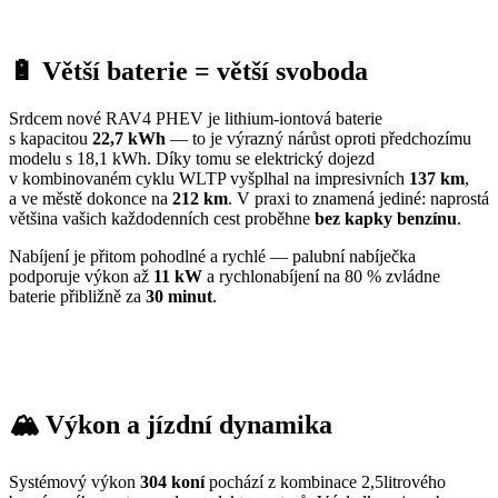
🔋 Větší baterie = větší svoboda
Srdcem nové RAV4 PHEV je lithium-iontová baterie
s kapacitou
22,7 kWh
— to je výrazný nárůst oproti předchozímu
modelu s 18,1 kWh. Díky tomu se elektrický dojezd
v kombinovaném cyklu WLTP vyšplhal na impresivních
137 km
,
a ve městě dokonce na
212 km
. V praxi to znamená jediné: naprostá
většina vašich každodenních cest proběhne
bez kapky benzínu
.
Nabíjení je přitom pohodlné a rychlé — palubní nabíječka
podporuje výkon až
11 kW
a rychlonabíjení na 80 % zvládne
baterie přibližně za
30 minut
.
🏔️ Výkon a jízdní dynamika
Systémový výkon
304 koní
pochází z kombinace 2,5litrového