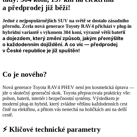
a předprodej již běží!
Jedné z nejpopulárnějších SUV na světě se dostalo zásadního
přerodu. Zcela nová generace Toyoty RAV4 přichází v plug-in
rií
hybridní variantě s výkonem 304 koní, výrazně větší bate
a dojezdem, který změní způsob, jakým přemýšlíte
o každodenním dojíždění. A co víc — předprodej
v České republice je již spuštěn!
Co je nového?
Nová generace Toyota RAV4 PHEV není jen kosmetická úprava —
jde o skutečný generační skok. Toyota přepracovala prakticky vše:
pohon, baterii, interiér i bezpečnostní systémy. Výsledkem je
moderní plug-in hybrid, který zvládne většinu každodenních cest
čistě na elektřinu, a přitom vás nenechá na holičkách ani na delší
cestě.
⚡ Klíčové technické parametry