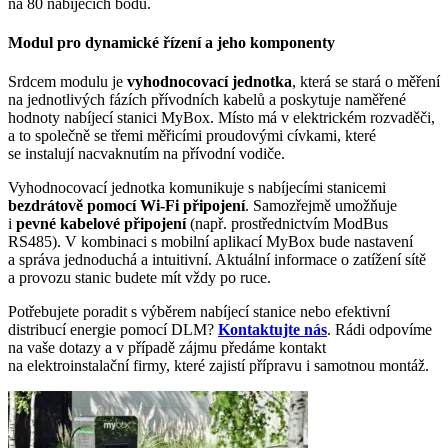
na 80 nabíjecích bodů.
Modul pro dynamické řízení a jeho komponenty
Srdcem modulu je
vyhodnocovací jednotka
, která se stará o měření
na jednotlivých fázích přívodních kabelů a poskytuje naměřené
hodnoty nabíjecí stanici MyBox. Místo má v elektrickém rozvaděči,
a to společně se třemi měřicími proudovými cívkami, které
se instalují nacvaknutím na přívodní vodiče.
Vyhodnocovací jednotka komunikuje s nabíjecími stanicemi
bezdrátově pomocí Wi-Fi připojení
. Samozřejmě umožňuje
i
pevné kabelové připojení
(např. prostřednictvím ModBus
RS485). V kombinaci s mobilní aplikací MyBox bude nastavení
a správa jednoduchá a intuitivní. Aktuální informace o zatížení sítě
a provozu stanic budete mít vždy po ruce.
Potřebujete poradit s výběrem nabíjecí stanice nebo efektivní
distribucí energie pomocí DLM?
Kontaktujte nás
. Rádi odpovíme
na vaše dotazy a v případě zájmu předáme kontakt
na elektroinstalační firmy, které zajistí přípravu i samotnou montáž.