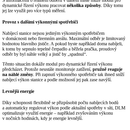
S informacemi o reálném odběru v daném místě může modul pro
dynamické řízení výkonu pracovat
několika způsoby
. Díky tomu
jej lze využít pro více typů měření.
Provoz s dalšími výkonnými spotřebiči
Nabíjecí stanice nejsou jediným výkonným spotřebičem
v domácnosti nebo firemním areálu. Maximální odběr je limitovaný
hodnotou hlavního jističe. A pokud byste například doma nabíjeli,
k tomu by sepnulo tepelné čerpadlo a běžela pračka, proudový
odběr by byl náhle velký a jistič by „spadnul“.
Těmto situacím dokáže modul pro dynamické řízení výkonu
předcházet. Protože neustále monitoruje zatížení,
pružně reaguje
na náhlé změny
. Při zapnutí výkonného spotřebiče tak ihned sníží
nabíjecí výkon stanice a podle možností jej pak zase navýší.
Levnější energie
Díky schopnosti flexibilně se přizpůsobit počtu nabíjecích bodů
a automaticky regulovat výkon podle aktuální spotřeby v síti, DLM
optimalizuje využití energie – například zvyšováním výkonu
v nočních hodinách, kdy je energie levnější.