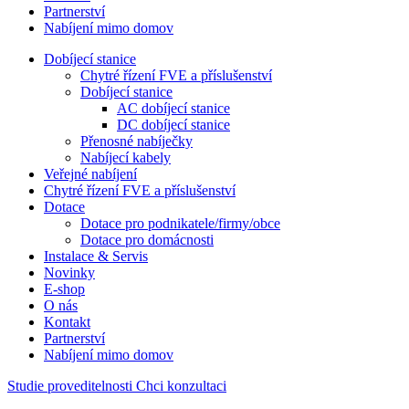
Partnerství
Nabíjení mimo domov
Dobíjecí stanice
Chytré řízení FVE a příslušenství
Dobíjecí stanice
AC dobíjecí stanice
DC dobíjecí stanice
Přenosné nabíječky
Nabíjecí kabely
Veřejné nabíjení
Chytré řízení FVE a příslušenství
Dotace
Dotace pro podnikatele/firmy/obce
Dotace pro domácnosti
Instalace & Servis
Novinky
E-shop
O nás
Kontakt
Partnerství
Nabíjení mimo domov
Studie proveditelnosti
Chci konzultaci