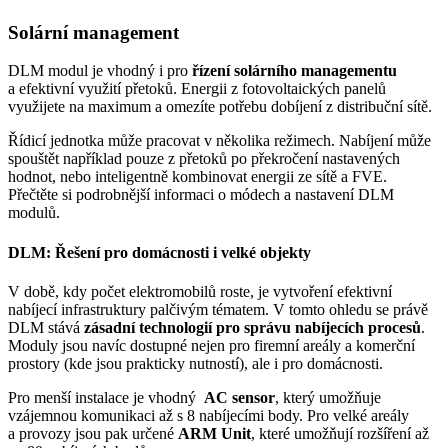
Solární management
DLM modul je vhodný i pro
řízení solárního managementu
a efektivní využití přetoků. Energii z fotovoltaických panelů
využijete na maximum a omezíte potřebu dobíjení z distribuční sítě.
Řídicí jednotka může pracovat v několika režimech. Nabíjení může
spouštět například pouze z přetoků po překročení nastavených
hodnot, nebo inteligentně kombinovat energii ze sítě a FVE.
Přečtěte si podrobnější informaci o módech a nastavení DLM
modulů.
DLM: Řešení pro domácnosti i velké objekty
V době, kdy počet elektromobilů roste, je vytvoření efektivní
nabíjecí infrastruktury palčivým tématem. V tomto ohledu se právě
DLM stává
zásadní technologií pro správu nabíjecích procesů
.
Moduly jsou navíc dostupné nejen pro firemní areály a komerční
prostory (kde jsou prakticky nutností), ale i pro domácnosti.
Pro menší instalace je vhodný
AC sensor
, který umožňuje
vzájemnou komunikaci až s 8 nabíjecími body. Pro velké areály
a provozy jsou pak určené
ARM Unit
, které umožňují rozšíření až