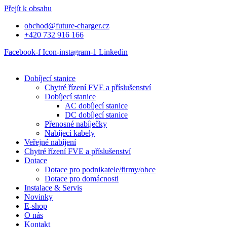
Přejít k obsahu
obchod@future-charger.cz
+420 732 916 166
Facebook-f
Icon-instagram-1
Linkedin
Dobíjecí stanice
Chytré řízení FVE a příslušenství
Dobíjecí stanice
AC dobíjecí stanice
DC dobíjecí stanice
Přenosné nabíječky
Nabíjecí kabely
Veřejné nabíjení
Chytré řízení FVE a příslušenství
Dotace
Dotace pro podnikatele/firmy/obce
Dotace pro domácnosti
Instalace & Servis
Novinky
E-shop
O nás
Kontakt