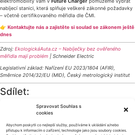
elektromobility vám v
Future Charger
pomůžeme vybrat
nabíjecí stanici, která splňuje veškeré zákonné požadavky
– včetně certifikovaného měřidla dle ČMI.
👉
Kontaktujte nás a zajistěte si soulad se zákonem ještě
dnes
Zdroj:
EkologickáAuta.cz – Nabíječky bez ověřeného
měřidla mají problém
| Schneider Electric
Legislativní základ: Nařízení EU 2023/1804 (AFIR),
Směrnice 2014/32/EU (MID), Český metrologický institut
Sdílet:
Facebook
Spravovat Souhlas s
cookies
Twitter
LinkedIn
Abychom poskytli co nejlepší služby, používáme k ukládání a/nebo
Pinterest
přístupu k informacím o zařízení, technologie jako jsou soubory cookies.