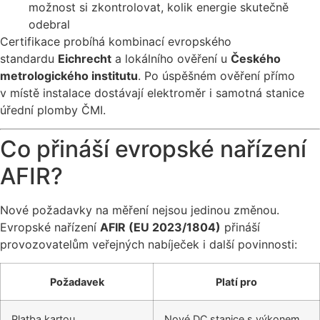
možnost si zkontrolovat, kolik energie skutečně
odebral
Certifikace probíhá kombinací evropského
standardu
Eichrecht
a lokálního ověření u
Českého
metrologického institutu
. Po úspěšném ověření přímo
v místě instalace dostávají elektroměr i samotná stanice
úřední plomby ČMI.
Co přináší evropské nařízení
AFIR?
Nové požadavky na měření nejsou jedinou změnou.
Evropské nařízení
AFIR (EU 2023/1804)
přináší
provozovatelům veřejných nabíječek i další povinnosti:
Požadavek
Platí pro
Platba kartou
Nové DC stanice s výkonem