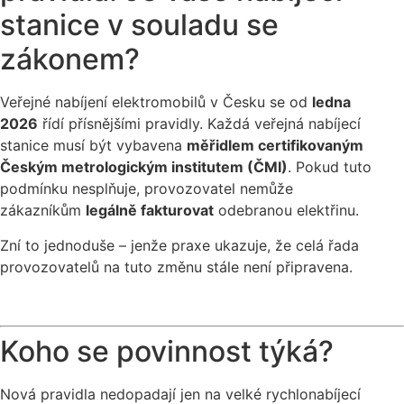
stanice v souladu se
zákonem?
Veřejné nabíjení elektromobilů v Česku se od
ledna
2026
řídí přísnějšími pravidly. Každá veřejná nabíjecí
stanice musí být vybavena
měřidlem certifikovaným
Českým metrologickým institutem (ČMI)
. Pokud tuto
podmínku nesplňuje, provozovatel nemůže
zákazníkům
legálně fakturovat
odebranou elektřinu.
Zní to jednoduše – jenže praxe ukazuje, že celá řada
provozovatelů na tuto změnu stále není připravena.
Koho se povinnost týká?
Nová pravidla nedopadají jen na velké rychlonabíjecí