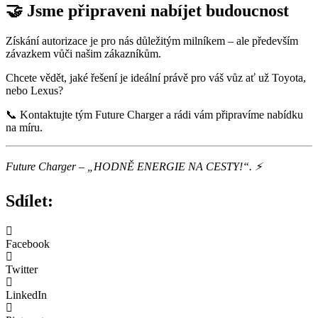
🤝 Jsme připraveni nabíjet budoucnost
Získání autorizace je pro nás důležitým milníkem – ale především
závazkem vůči našim zákazníkům.
Chcete vědět, jaké řešení je ideální právě pro váš vůz ať už Toyota,
nebo Lexus?
📞 Kontaktujte tým Future Charger a rádi vám připravíme nabídku
na míru.
Future Charger – „HODNĚ ENERGIE NA CESTY!“. ⚡
Sdílet:
Facebook
Twitter
LinkedIn