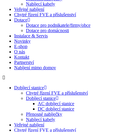
Nabíjecí kabely
Veřejné nabíjení
Chytré řízení FVE a příslušenství
Dotace
Dotace pro podnikatele/firmy/obce
Dotace pro domácnosti
Instalace & Servis
Novinky
E-shop
O nás
Kontakt
Partnerství
Nabíjení mimo domov
Dobíjecí stanice
Chytré řízení FVE a příslušenství
Dobíjecí stanice
AC dobíjecí stanice
DC dobíjecí stanice
Přenosné nabíječky
Nabíjecí kabely
Veřejné nabíjení
Chytré řízení FVE a příslušenství