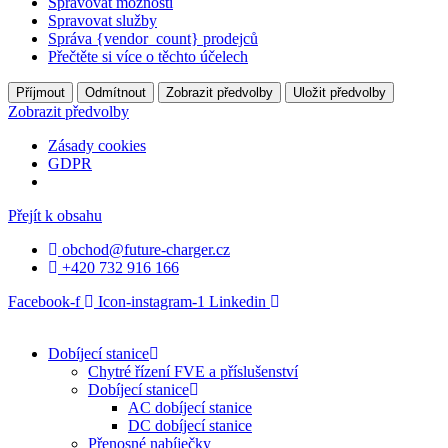
Spravovat možnosti
Spravovat služby
Správa {vendor_count} prodejců
Přečtěte si více o těchto účelech
Příjmout
Odmítnout
Zobrazit předvolby
Uložit předvolby
Zobrazit předvolby
Zásady cookies
GDPR
Přejít k obsahu
obchod@future-charger.cz
+420 732 916 166
Facebook-f
Icon-instagram-1
Linkedin
Dobíjecí stanice
Chytré řízení FVE a příslušenství
Dobíjecí stanice
AC dobíjecí stanice
DC dobíjecí stanice
Přenosné nabíječky