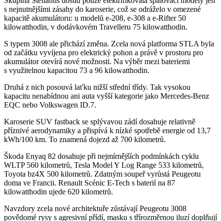
Skupina Stellantis dosud pouze elektrifikovala spalovací modely jen
s nejnutnějšími zásahy do karoserie, což se odráželo v omezené
kapacitě akumulátoru: u modelů e-208, e-308 a e-Rifter 50
kilowatthodin, v dodávkovém Travelleru 75 kilowatthodin.
S typem 3008 ale přichází změna. Zcela nová platforma STLA byla
od začátku vyvíjena pro elektrický pohon a právě v prostoru pro
akumulátor otevírá nové možnosti. Na výběr mezi bateriemi
s využitelnou kapacitou 73 a 96 kilowatthodin.
Druhá z nich posouvá laťku nižší střední třídy. Tak vysokou
kapacitu nenabídnou ani auta vyšší kategorie jako Mercedes-Benz
EQC nebo Volkswagen ID.7.
Karoserie SUV fastback se splývavou zádí dosahuje relativně
příznivé aerodynamiky a přispívá k nízké spotřebě energie od 13,7
kWh/100 km. To znamená dojezd až 700 kilometrů.
Škoda Enyaq 82 dosahuje při nejmírnějších podmínkách cyklu
WLTP 560 kilometrů, Tesla Model Y Log Range 533 kilometrů,
Toyota bz4X 500 kilometrů. Zdatným soupeř vyrůstá Peugeotu
doma ve Francii. Renault Scénic E-Tech s baterií na 87
kilowatthodin ujede 620 kilometrů.
Navzdory zcela nové architektuře zůstávají Peugeotu 3008
povědomé rysy s agresivní přídí, masku s třírozměrnou iluzí doplňují