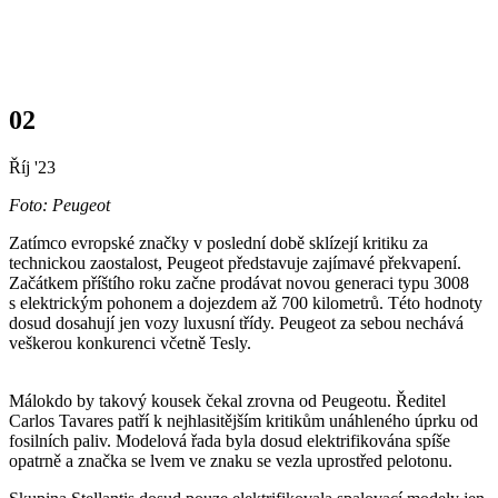
Mapa stanic
02
Říj '23
Foto: Peugeot
Zatímco evropské značky v poslední době sklízejí kritiku za
technickou zaostalost, Peugeot představuje zajímavé překvapení.
Začátkem příštího roku začne prodávat novou generaci typu 3008
s elektrickým pohonem a dojezdem až 700 kilometrů. Této hodnoty
dosud dosahují jen vozy luxusní třídy. Peugeot za sebou nechává
veškerou konkurenci včetně Tesly.
Málokdo by takový kousek čekal zrovna od Peugeotu. Ředitel
Carlos Tavares patří k nejhlasitějším kritikům unáhleného úprku od
fosilních paliv. Modelová řada byla dosud elektrifikována spíše
opatrně a značka se lvem ve znaku se vezla uprostřed pelotonu.