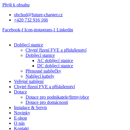
Přejít k obsahu
obchod@future-charger.cz
+420 732 916 166
Facebook-f
Icon-instagram-1
Linkedin
Dobíjecí stanice
Chytré řízení FVE a příslušenství
Dobíjecí stanice
AC dobíjecí stanice
DC dobíjecí stanice
Přenosné nabíječky
Nabíjecí kabely
Veřejné nabíjení
Chytré řízení FVE a příslušenství
Dotace
Dotace pro podnikatele/firmy/obce
Dotace pro domácnosti
Instalace & Servis
Novinky
E-shop
O nás
Kontakt