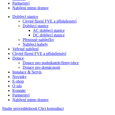
Partnerství
Nabíjení mimo domov
Dobíjecí stanice
Chytré řízení FVE a příslušenství
Dobíjecí stanice
AC dobíjecí stanice
DC dobíjecí stanice
Přenosné nabíječky
Nabíjecí kabely
Veřejné nabíjení
Chytré řízení FVE a příslušenství
Dotace
Dotace pro podnikatele/firmy/obce
Dotace pro domácnosti
Instalace & Servis
Novinky
E-shop
O nás
Kontakt
Partnerství
Nabíjení mimo domov
Studie proveditelnosti
Chci konzultaci