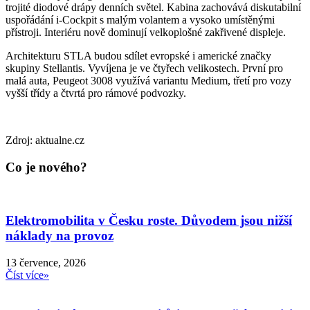
trojité diodové drápy denních světel. Kabina zachovává diskutabilní
uspořádání i-Cockpit s malým volantem a vysoko umístěnými
přístroji. Interiéru nově dominují velkoplošné zakřivené displeje.
Architekturu STLA budou sdílet evropské i americké značky
skupiny Stellantis. Vyvíjena je ve čtyřech velikostech. První pro
malá auta, Peugeot 3008 využívá variantu Medium, třetí pro vozy
vyšší třídy a čtvrtá pro rámové podvozky.
Zdroj: aktualne.cz
Co je nového?
Elektromobilita v Česku roste. Důvodem jsou nižší
náklady na provoz
13 července, 2026
Číst více»