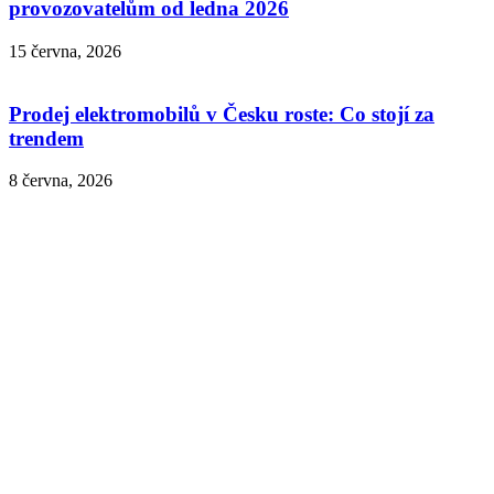
provozovatelům od ledna 2026
15 června, 2026
Prodej elektromobilů v Česku roste: Co stojí za
trendem
8 června, 2026
Mapa dobíjecích stanic
Podívejte se na aktualizovanou mapu dobíjecích stanic po Česk
republice.