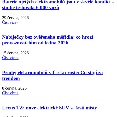
Baterie ojetých elektromobilů jsou v skvělé kondici –
studie testovala 6 000 vozů
29 června, 2026
Číst více»
Nabíječky bez ověřeného měřidla: co hrozí
provozovatelům od ledna 2026
15 června, 2026
Číst více»
Prodej elektromobilů v Česku roste: Co stojí za
trendem
8 června, 2026
Číst více»
Lexus TZ: nové elektrické SUV se šesti místy