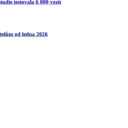
studie testovala 6 000 vozů
atelům od ledna 2026