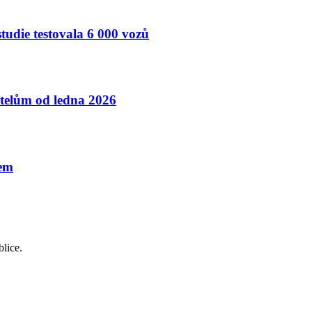
studie testovala 6 000 vozů
atelům od ledna 2026
dem
lice.