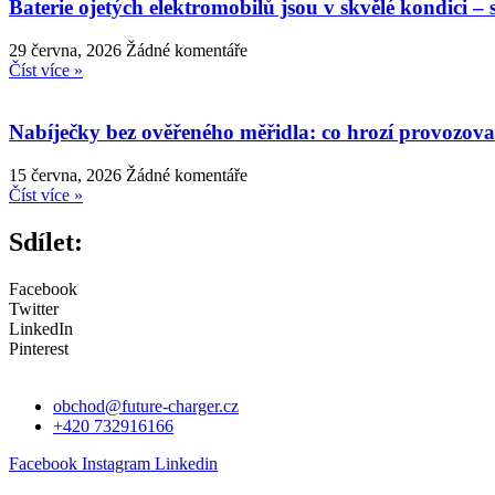
Baterie ojetých elektromobilů jsou v skvělé kondici – 
29 června, 2026
Žádné komentáře
Číst více »
Nabíječky bez ověřeného měřidla: co hrozí provozov
15 června, 2026
Žádné komentáře
Číst více »
Sdílet:
Facebook
Twitter
LinkedIn
Pinterest
obchod@future-charger.cz
+420 732916166
Facebook
Instagram
Linkedin