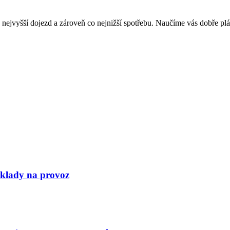
 co nejvyšší dojezd a zároveň co nejnižší spotřebu. Naučíme vás dobře plá
áklady na provoz