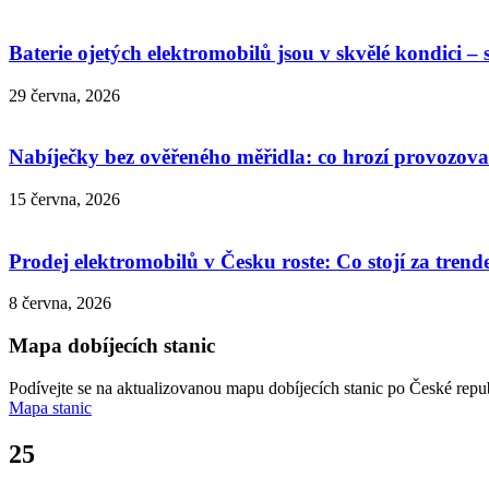
Baterie ojetých elektromobilů jsou v skvělé kondici – 
29 června, 2026
Nabíječky bez ověřeného měřidla: co hrozí provozov
15 června, 2026
Prodej elektromobilů v Česku roste: Co stojí za tren
8 června, 2026
Mapa dobíjecích stanic
Podívejte se na aktualizovanou mapu dobíjecích stanic po České repub
Mapa stanic
25