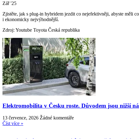
Zář '25
Zjistěte, jak s plug-in hybridem jezdit co nejefektivněji, abyste měli
i ekonomicky nejvýhodnější.
Zdroj: Youtube Toyota Česká republika
Elektromobilita v Česku roste. Důvodem jsou nižší n
13 července, 2026
Žádné komentáře
Číst více »