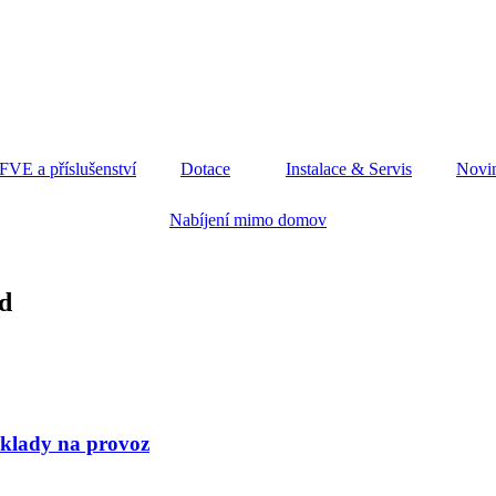
 FVE a příslušenství
Dotace
Instalace & Servis
Novi
Nabíjení mimo domov
id
áklady na provoz