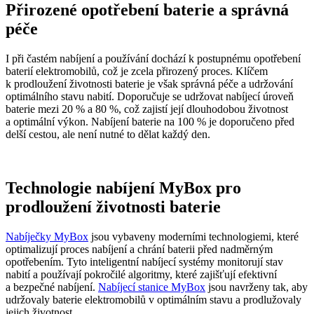
Přirozené opotřebení baterie a správná
péče
I při častém nabíjení a používání dochází k postupnému opotřebení
baterií elektromobilů, což je zcela přirozený proces. Klíčem
k prodloužení životnosti baterie je však správná péče a udržování
optimálního stavu nabití. Doporučuje se udržovat nabíjecí úroveň
baterie mezi 20 % a 80 %, což zajistí její dlouhodobou životnost
a optimální výkon. Nabíjení baterie na 100 % je doporučeno před
delší cestou, ale není nutné to dělat každý den.
Technologie nabíjení MyBox pro
prodloužení životnosti baterie
Nabíječky MyBox
jsou vybaveny moderními technologiemi, které
optimalizují proces nabíjení a chrání baterii před nadměrným
opotřebením. Tyto inteligentní nabíjecí systémy monitorují stav
nabití a používají pokročilé algoritmy, které zajišťují efektivní
a bezpečné nabíjení.
Nabíjecí stanice MyBox
jsou navrženy tak, aby
udržovaly baterie elektromobilů v optimálním stavu a prodlužovaly
jejich životnost.