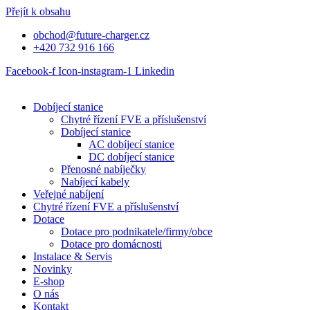
Přejít k obsahu
obchod@future-charger.cz
+420 732 916 166
Facebook-f
Icon-instagram-1
Linkedin
Dobíjecí stanice
Chytré řízení FVE a příslušenství
Dobíjecí stanice
AC dobíjecí stanice
DC dobíjecí stanice
Přenosné nabíječky
Nabíjecí kabely
Veřejné nabíjení
Chytré řízení FVE a příslušenství
Dotace
Dotace pro podnikatele/firmy/obce
Dotace pro domácnosti
Instalace & Servis
Novinky
E-shop
O nás
Kontakt