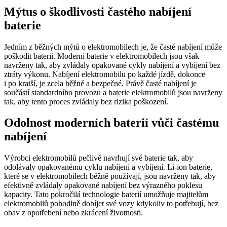
Mýtus o škodlivosti častého nabíjení
baterie
Jedním z běžných mýtů o elektromobilech je, že časté nabíjení může
poškodit baterii. Moderní baterie v elektromobilech jsou však
navrženy tak, aby zvládaly opakované cykly nabíjení a vybíjení bez
ztráty výkonu. Nabíjení elektromobilu po každé jízdě, dokonce
i po kratší, je zcela běžné a bezpečné. Právě časté nabíjení je
součástí standardního provozu a baterie elektromobilů jsou navrženy
tak, aby tento proces zvládaly bez rizika poškození.
Odolnost moderních baterií vůči častému
nabíjení
Výrobci elektromobilů pečlivě navrhují své baterie tak, aby
odolávaly opakovanému cyklu nabíjení a vybíjení. Li-ion baterie,
které se v elektromobilech běžně používají, jsou navrženy tak, aby
efektivně zvládaly opakované nabíjení bez výrazného poklesu
kapacity. Tato pokročilá technologie baterií umožňuje majitelům
elektromobilů pohodlně dobíjet své vozy kdykoliv to potřebují, bez
obav z opotřebení nebo zkrácení životnosti.