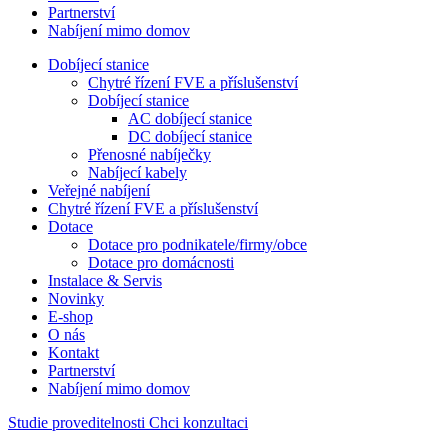
Partnerství
Nabíjení mimo domov
Dobíjecí stanice
Chytré řízení FVE a příslušenství
Dobíjecí stanice
AC dobíjecí stanice
DC dobíjecí stanice
Přenosné nabíječky
Nabíjecí kabely
Veřejné nabíjení
Chytré řízení FVE a příslušenství
Dotace
Dotace pro podnikatele/firmy/obce
Dotace pro domácnosti
Instalace & Servis
Novinky
E-shop
O nás
Kontakt
Partnerství
Nabíjení mimo domov
Studie proveditelnosti
Chci konzultaci