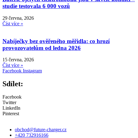
studie testovala 6 000 vozů
29 června, 2026
Číst více »
Nabíječky bez ověřeného měřidla: co hrozí
provozovatelům od ledna 2026
15 června, 2026
Číst více »
Facebook
Instagram
Sdílet:
Facebook
Twitter
LinkedIn
Pinterest
obchod@future-charger.cz
+420 732916166