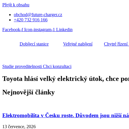
Přejít k obsahu
obchod@future-charger.cz
+420 732 916 166
Facebook-f
Icon-instagram-1
Linkedin
Dobíjecí stanice
Veřejné nabíjení
Chytré řízení
Studie proveditelnosti
Chci konzultaci
Toyota hlásí velký elektrický útok, chce p
Nejnovější články
Elektromobilita v Česku roste. Důvodem jsou nižší n
13 července, 2026