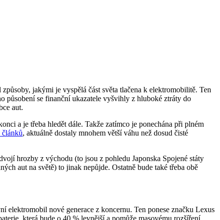
ůsoby, jakými je vyspělá část světa tlačena k elektromobilitě. Ten
o působení se finanční ukazatele vyšvihly z hluboké ztráty do
bce aut.
onci a je třeba hledět dále. Takže zatímco je ponechána při plném
 článků
, aktuálně dostaly mnohem větší váhu než dosud čisté
ě dvojí hrozby z východu (to jsou z pohledu Japonska Spojené státy
ných aut na světě) to jinak nepůjde. Ostatně bude také třeba obě
 první elektromobil nové generace z koncernu. Ten ponese značku Lexus
baterie, která bude o 40 % levnější a pomůže masovému rozšíření