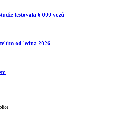
studie testovala 6 000 vozů
atelům od ledna 2026
dem
lice.