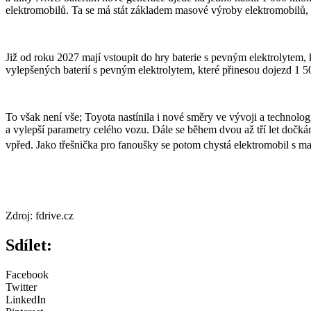
elektromobilů. Ta se má stát základem masové výroby elektromobilů, 
Již od roku 2027 mají vstoupit do hry baterie s pevným elektrolytem, 
vylepšených baterií s pevným elektrolytem, které přinesou dojezd 1 5
To však není vše; Toyota nastínila i nové směry ve vývoji a technolo
a vylepší parametry celého vozu. Dále se během dvou až tří let doč
vpřed. Jako třešnička pro fanoušky se potom chystá elektromobil s 
Zdroj: fdrive.cz
Sdílet:
Facebook
Twitter
LinkedIn