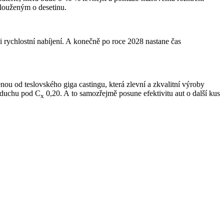
dlouženým o desetinu.
 i rychlostní nabíjení. A konečně po roce 2028 nastane čas
nou od teslovského giga castingu, která zlevní a zkvalitní výroby
vzduchu pod C
0,20. A to samozřejmě posune efektivitu aut o další kus
x