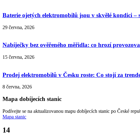
Baterie ojetých elektromobilů jsou v skvělé kondici – 
29 června, 2026
Nabíječky bez ověřeného měřidla: co hrozí provozov
15 června, 2026
Prodej elektromobilů v Česku roste: Co stojí za tren
8 června, 2026
Mapa dobíjecích stanic
Podívejte se na aktualizovanou mapu dobíjecích stanic po České repub
Mapa stanic
14