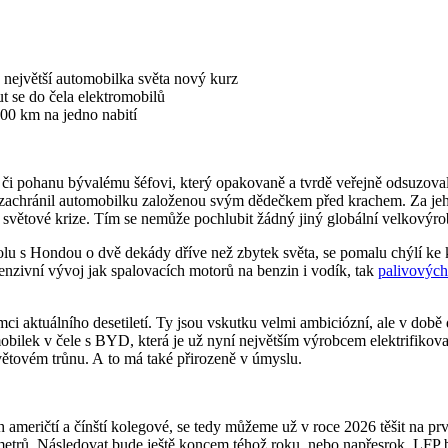
 největší automobilka světa nový kurz
t se do čela elektromobilů
500 km na jedno nabití
 pohanu bývalému šéfovi, který opakovaně a tvrdě veřejně odsuzoval zp
da zachránil automobilku založenou svým dědečkem před krachem. Za jeh
 světové krize. Tím se nemůže pochlubit žádný jiný globální velkovýro
olu s Hondou o dvě dekády dříve než zbytek světa, se pomalu chýlí ke k
enzivní vývoj jak spalovacích motorů na benzin i vodík, tak
palivových
ámci aktuálního desetiletí. Ty jsou vskutku velmi ambiciózní, ale v dob
mobilek v čele s BYD, která je už nyní největším výrobcem elektrifikova
větovém trůnu. A to má také přirozeně v úmyslu.
ich američtí a čínští kolegové, se tedy můžeme už v roce 2026 těšit na
metrů. Následovat bude ještě koncem téhož roku, nebo napřesrok, LFP 