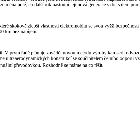
zejména poté, co další rok nastoupí její nová generace s dojezdem pro
které skokově zlepší vlastnosti elektromobilu se svou vyšší bezpečností
00 km bez nabíjení.
gii. V první řadě plánuje zavádět novou metodu výroby karoserií odvoze
káme ultraaerodynamických konstrukcí se součinitelem čelního odporu 
manuální převodovkou. Rozhodně se máme na co těšit.