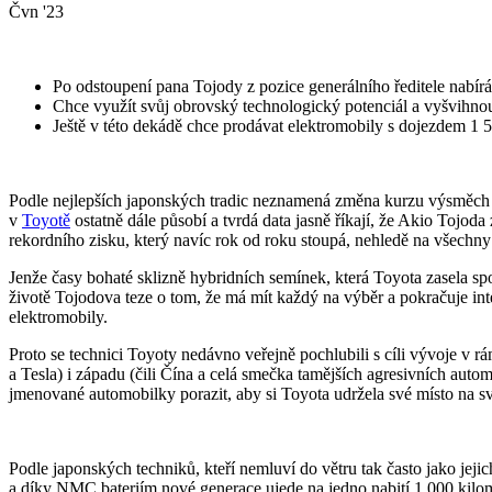
Čvn '23
Po odstoupení pana Tojody z pozice generálního ředitele nabírá
Chce využít svůj obrovský technologický potenciál a vyšvihnou
Ještě v této dekádě chce prodávat elektromobily s dojezdem 1 
Podle nejlepších japonských tradic neznamená změna kurzu výsměch či
v
Toyotě
ostatně dále působí a tvrdá data jasně říkají, že Akio Tojo
rekordního zisku, který navíc rok od roku stoupá, nehledě na všechny
Jenže časy bohaté sklizně hybridních semínek, která Toyota zasela sp
životě Tojodova teze o tom, že má mít každý na výběr a pokračuje int
elektromobily.
Proto se technici Toyoty nedávno veřejně pochlubili s cíli vývoje v r
a Tesla) i západu (čili Čína a celá smečka tamějších agresivních auto
jmenované automobilky porazit, aby si Toyota udržela své místo na s
Podle japonských techniků, kteří nemluví do větru tak často jako jej
a díky NMC bateriím nové generace ujede na jedno nabití 1 000 kilo