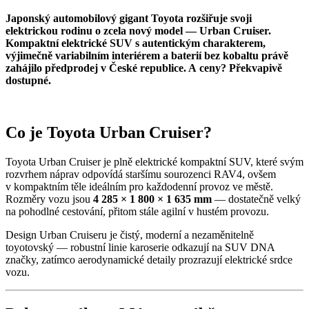
Japonský automobilový gigant Toyota rozšiřuje svoji
elektrickou rodinu o zcela nový model — Urban Cruiser.
Kompaktní elektrické SUV s autentickým charakterem,
výjimečně variabilním interiérem a baterií bez kobaltu právě
zahájilo předprodej v České republice. A ceny? Překvapivě
dostupné.
Co je Toyota Urban Cruiser?
Toyota Urban Cruiser je plně elektrické kompaktní SUV, které svým
rozvrhem náprav odpovídá staršímu sourozenci RAV4, ovšem
v kompaktním těle ideálním pro každodenní provoz ve městě.
Rozměry vozu jsou
4 285 × 1 800 × 1 635 mm
— dostatečně velký
na pohodlné cestování, přitom stále agilní v hustém provozu.
Design Urban Cruiseru je čistý, moderní a nezaměnitelně
toyotovský — robustní linie karoserie odkazují na SUV DNA
značky, zatímco aerodynamické detaily prozrazují elektrické srdce
vozu.