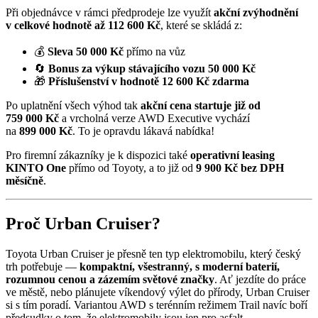
Při objednávce v rámci předprodeje lze využít
akční zvýhodnění
v celkové hodnotě až 112 600 Kč
, které se skládá z:
💰
Sleva 50 000 Kč
přímo na vůz
🔄
Bonus za výkup stávajícího vozu 50 000 Kč
🎁
Příslušenství v hodnotě 12 600 Kč zdarma
Po uplatnění všech výhod tak
akční cena startuje již od
759 000 Kč
a vrcholná verze AWD Executive vychází
na
899 000 Kč
. To je opravdu lákavá nabídka!
Pro firemní zákazníky je k dispozici také
operativní leasing
KINTO One
přímo od Toyoty, a to již od
9 900 Kč bez DPH
měsíčně
.
Proč Urban Cruiser?
Toyota Urban Cruiser je přesně ten typ elektromobilu, který český
trh potřebuje —
kompaktní, všestranný, s moderní baterií,
rozumnou cenou a zázemím světové značky
. Ať jezdíte do práce
ve městě, nebo plánujete víkendový výlet do přírody, Urban Cruiser
si s tím poradí. Variantou AWD s terénním režimem Trail navíc boří
předsudky o tom, že elektromobily jsou jen pro asfalt.