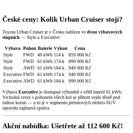
České ceny: Kolik Urban Cruiser stojí?
Toyota Urban Cruiser je v Česku nabízen ve
dvou výbavových
stupních
— Style a Executive:
Výbava
Pohon
Baterie
Výkon
Cena
Style
FWD
49 kWh
114 k
859 000 Kč
Style
FWD
61 kWh
174 k
899 000 Kč
Style
AWD
61 kWh
184 k
949 000 Kč
Executive
FWD
61 kWh
174 k
949 000 Kč
Executive
AWD
61 kWh
184 k
999 000 Kč
Výbava
Executive
je dostupná výhradně s větší baterií 61 kWh.
Vrcholná verze s pohonem všech kol se přitom vejde těsně pod
milion korun — a to je v segmentu prémiových elektro-SUV
opravdu zajímavá zpráva.
Akční nabídka: Ušetřete až 112 600 Kč!