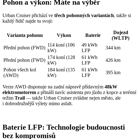
Pohon a výkon: Máte na výběr
Urban Cruiser přichází ve
třech pohonných variantách
, takže si
každý řidič najde tu svoji:
Dojezd
Varianta pohonu
Výkon
Baterie
(WLTP)
114 koní (106
49 kWh
Přední pohon (FWD)
344 km
kW)
LFP
174 koní (128
61 kWh
Přední pohon (FWD)
426 km
kW)
LFP
Pohon všech kol
184 koní (135
61 kWh
395 km
(AWD)
kW)
LFP
Verze AWD disponuje na zadní nápravě přídavným
48kW
elektromotorem
a přináší navíc asistenta pro jízdu z kopce a terénní
režim
Trail
— takže Urban Cruiser zvládne nejen město, ale
i dobrodružnější výlety mimo asfalt.
Baterie LFP: Technologie budoucnosti
bez kompromisů