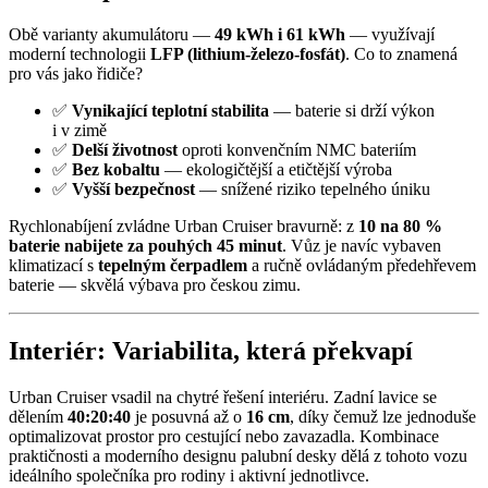
Obě varianty akumulátoru —
49 kWh i 61 kWh
— využívají
moderní technologii
LFP (lithium-železo-fosfát)
. Co to znamená
pro vás jako řidiče?
✅
Vynikající teplotní stabilita
— baterie si drží výkon
i v zimě
✅
Delší životnost
oproti konvenčním NMC bateriím
✅
Bez kobaltu
— ekologičtější a etičtější výroba
✅
Vyšší bezpečnost
— snížené riziko tepelného úniku
Rychlonabíjení zvládne Urban Cruiser bravurně: z
10 na 80 %
baterie nabijete za pouhých 45 minut
. Vůz je navíc vybaven
klimatizací s
tepelným čerpadlem
a ručně ovládaným předehřevem
baterie — skvělá výbava pro českou zimu.
Interiér: Variabilita, která překvapí
Urban Cruiser vsadil na chytré řešení interiéru. Zadní lavice se
dělením
40:20:40
je posuvná až o
16 cm
, díky čemuž lze jednoduše
optimalizovat prostor pro cestující nebo zavazadla. Kombinace
praktičnosti a moderního designu palubní desky dělá z tohoto vozu
ideálního společníka pro rodiny i aktivní jednotlivce.