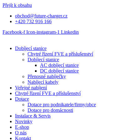
Přejít k obsahu
obchod@future-charger.cz
+420 732 916 166
Facebook-f
Icon-instagram-1
Linkedin
Dobíjecí stanice
Chytré řízení FVE a příslušenství
Dobíjecí stanice
AC dobíjecí stanice
DC dobíjecí stanice
Přenosné nabíječky
Nabíjecí kabely
Veřejné nabíjení
Chytré řízení FVE a příslušenství
Dotace
Dotace pro podnikatele/firmy/obce
Dotace pro domácnosti
Instalace & Servis
Novinky
E-shop
O nás
Kontakt