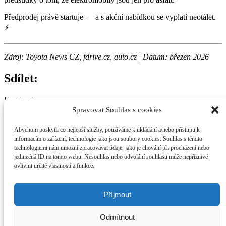
Předprodej právě startuje — a s akční nabídkou se vyplatí neotálet.
⚡
Zdroj: Toyota News CZ, fdrive.cz, auto.cz | Datum: březen 2026
Sdílet:
Facebook
Twitter
Spravovat Souhlas s cookies
LinkedIn
Pinterest
Abychom poskytli co nejlepší služby, používáme k ukládání a/nebo přístupu k
informacím o zařízení, technologie jako jsou soubory cookies. Souhlas s těmito
technologiemi nám umožní zpracovávat údaje, jako je chování při procházení nebo
obchod@future-charger.cz
jedinečná ID na tomto webu. Nesouhlas nebo odvolání souhlasu může nepříznivě
+420 732916166
ovlivnit určité vlastnosti a funkce.
Facebook
Instagram
Linkedin
Příjmout
O nás
Pro partnery
Dobíjecí stanice
Odmítnout
Eshop