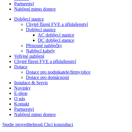
Partnerství
Nabíjení mimo domov
Dobíjecí stanice
Chytré řízení FVE a příslušenství
Dobíjecí stanice
AC dobíjecí stanice
DC dobíjecí stanice
Přenosné nabíječky
Nabíjecí kabely
Veřejné nabíjení
Chytré řízení FVE a příslušenství
Dotace
Dotace pro podnikatele/firmy/obce
Dotace pro domácnosti
Instalace & Servis
Novinky
E-shop
O nás
Kontakt
Partnerství
Nabíjení mimo domov
Studie proveditelnosti
Chci konzultaci